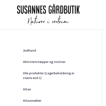
Gå
til
indholdet
2ndhand
Aktivitetstæpper og stativer
Alle produkter (Lagerbeholdning er
større end 1)
Altan
Altanmøbler