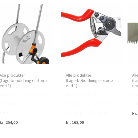
Alle produkter
Alle produkter
All
(Lagerbeholdning er større
(Lagerbeholdning er større
(La
end 1)
end 1)
end
Green>it – Slangevogn,
Green>it PLUS –
Gr
transportabel, 45
Beskæresaks PLUS-190
fo
meter
(til venstrehåndede)
kr.
kr.
254,00
kr.
168,00