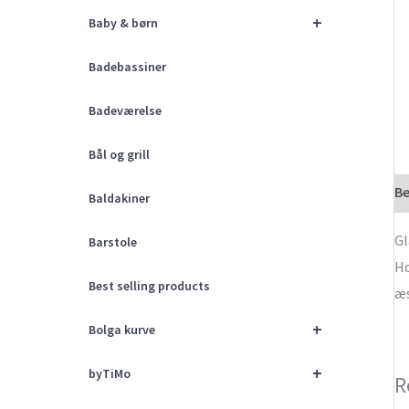
+
Baby & børn
Badebassiner
Badeværelse
Bål og grill
Be
Baldakiner
Gl
Barstole
Ho
Best selling products
æs
+
Bolga kurve
+
byTiMo
R