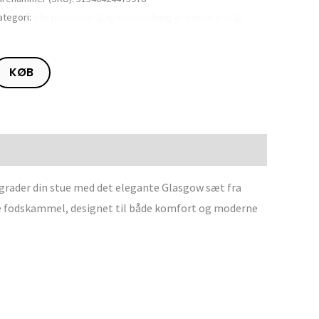
ategori:
Alle produkter (Lagerbeholdning er større end 1)
KØB
grader din stue med det elegante Glasgow sæt fra
de fodskammel, designet til både komfort og moderne