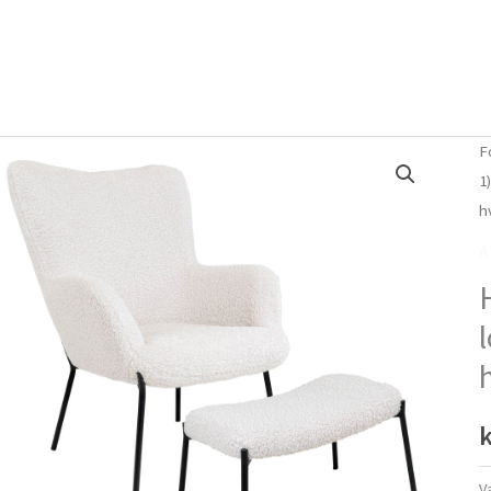
Forside
Om mig
Vlog
F
1
h
A
k
V