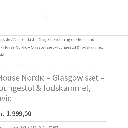
Søg
Blog
Shop
Når naturen taler...
orside
/
Alle produkter (Lagerbeholdning er større end
)
/ House Nordic – Glasgow sæt – loungestol & fodskammel,
vid
lle produkter (Lagerbeholdning er større end 1)
House Nordic – Glasgow sæt –
loungestol & fodskammel,
hvid
r.
1.999,00
arenummer (SKU):
51546424475978