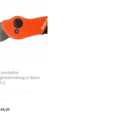
e produkter
gerbeholdning er større
 1)
een>it – Grensav
ldbar
44,00