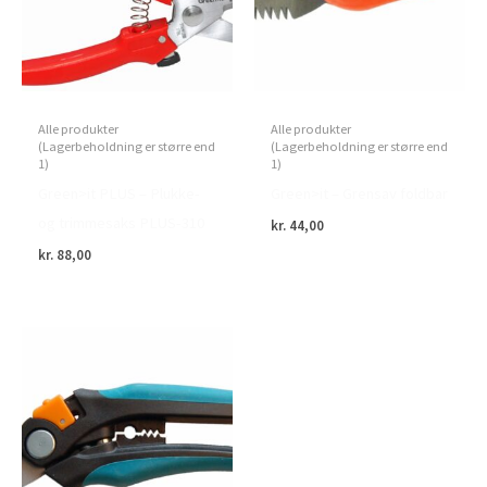
Alle produkter
Alle produkter
(Lagerbeholdning er større end
(Lagerbeholdning er større end
1)
1)
Green>it PLUS – Plukke-
Green>it – Grensav foldbar
og trimmesaks PLUS-310
kr.
44,00
kr.
88,00