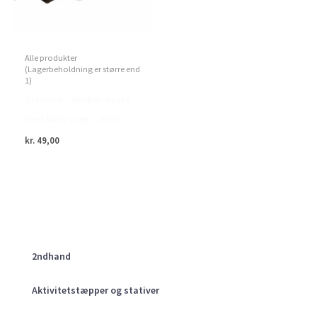
Alle produkter
(Lagerbeholdning er større end
1)
Green>it – Beskæresaks
med buet skær – 20cm
kr.
49,00
2ndhand
Aktivitetstæpper og stativer