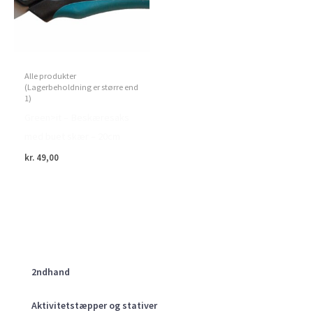
Alle produkter
(Lagerbeholdning er større end
1)
Green>it – Beskæresaks
med buet skær – 20cm
kr.
49,00
2ndhand
Aktivitetstæpper og stativer