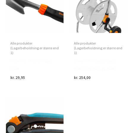
Alle produkter
Alle produkter
(Lagerbeholdning er større end
(Lagerbeholdning er større end
1)
1)
Home>it – Planteskovl,
Green>it – Slangevogn,
bred
transportabel, 45 meter
kr.
29,95
kr.
254,00