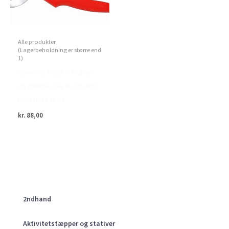
Alle produkter
(Lagerbeholdning er større end
1)
Green>it PLUS – Plukke-
og trimmesaks PLUS-300
med buet skær
kr.
88,00
2ndhand
Aktivitetstæpper og stativer