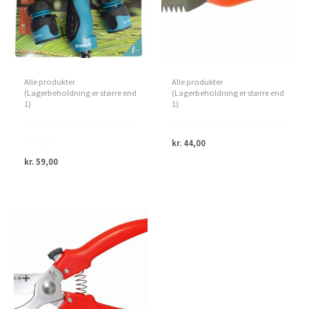
Alle produkter
Alle produkter
(Lagerbeholdning er større end
(Lagerbeholdning er større end
1)
1)
Green>it – Brusepistolsæt
Green>it – Grensav foldbar
– 4 dele
kr.
44,00
kr.
59,00