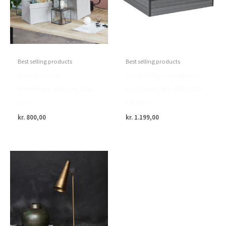
Best selling products
Best selling products
House Doctor –
Nordic Play – Sandkasse
Bordlampe H54 cm, Club,
med sæde 24 x 120 x 120
Sort
cm WPC
kr.
800,00
kr.
1.199,00