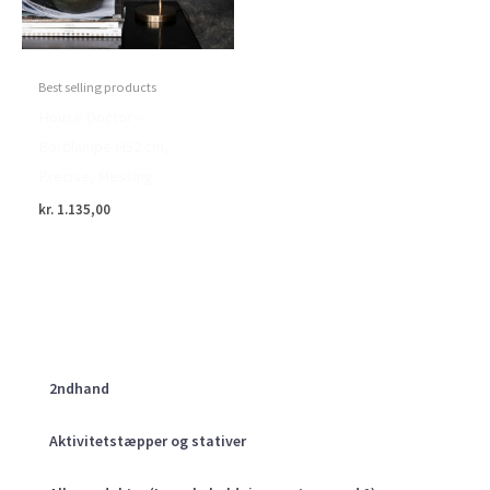
Best selling products
House Doctor –
Bordlampe H52 cm,
Precise, Messing
kr.
1.135,00
2ndhand
Aktivitetstæpper og stativer