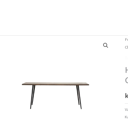
Forside
Om mig
Vlog
F
C
B
k
V
K