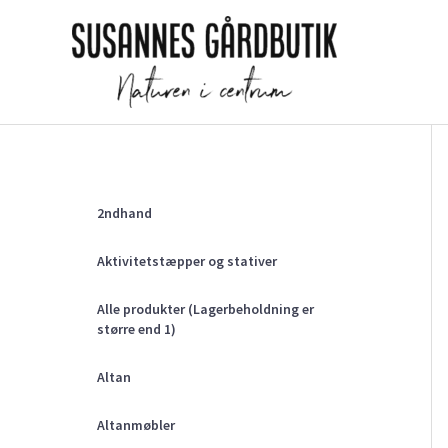
Gå
til
indholdet
2ndhand
Aktivitetstæpper og stativer
Alle produkter (Lagerbeholdning er
større end 1)
Altan
Altanmøbler