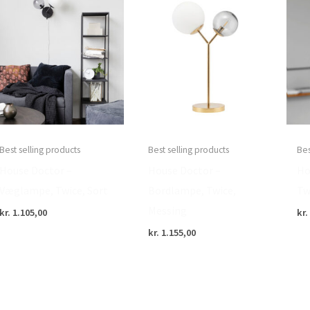
Best selling products
Best selling products
Bes
House Doctor –
House Doctor –
Ho
Væglampe, Twice, Sort
Bordlampe, Twice,
Tw
Messing
kr.
1.105,00
kr.
kr.
1.155,00