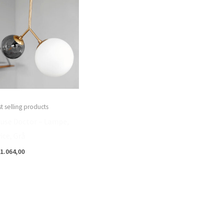
t selling products
use Doctor – Lampe,
ice, Grå
1.064,00