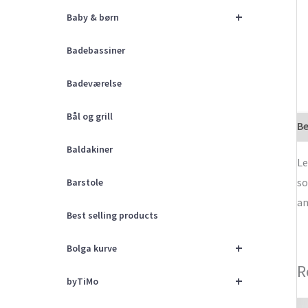
+
Baby & børn
Badebassiner
Badeværelse
Bål og grill
Be
Baldakiner
Le
so
Barstole
an
Best selling products
+
Bolga kurve
R
+
byTiMo