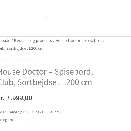
Søg
Blog
Shop
Når naturen taler...
orside
/
Best selling products
/ House Doctor – Spisebord,
lub, Sortbejdset L200 cm
est selling products
House Doctor – Spisebord,
Club, Sortbejdset L200 cm
r.
7.999,00
arenummer (SKU):
49417155281226
ategori:
Best selling products