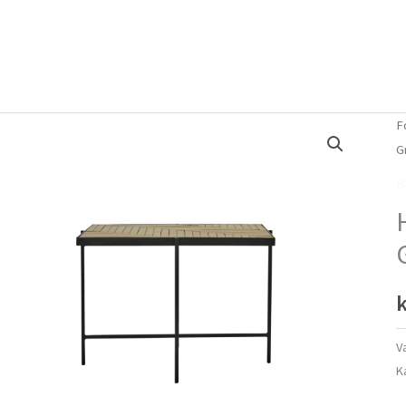
Forside
Om mig
Vlog
F
G
B
k
V
K