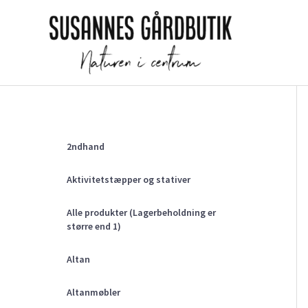
Gå
til
indholdet
2ndhand
Aktivitetstæpper og stativer
Alle produkter (Lagerbeholdning er
større end 1)
Altan
Altanmøbler