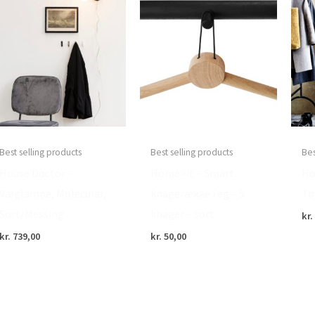
Best selling products
Best selling products
Bes
House Doctor –
Home>it – Smart
Ho
Væglampe, Molecular,
knagerække i eg – 5
Tø
Sort/Messing
knager – sort
kr.
kr.
739,00
kr.
50,00