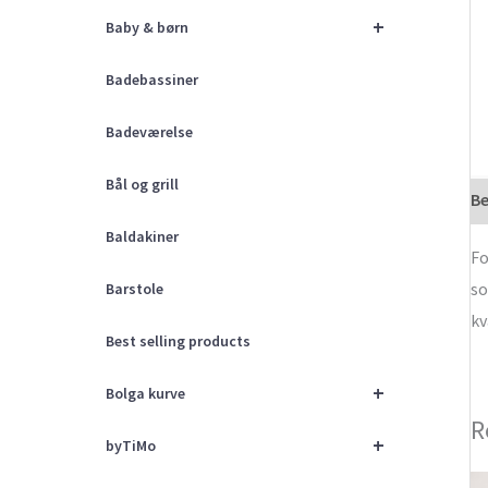
+
Baby & børn
Badebassiner
Badeværelse
Bål og grill
Be
Baldakiner
Fo
so
Barstole
kv
Best selling products
+
Bolga kurve
R
+
byTiMo