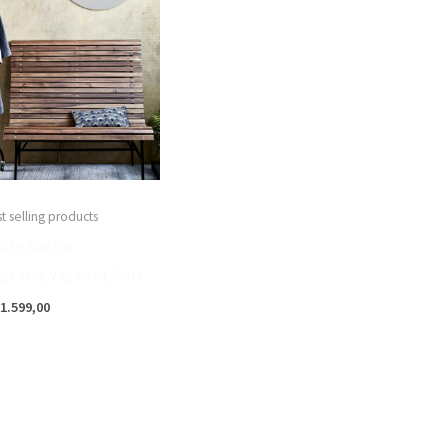
t selling products
use Doctor –
jstativ, Vaganza, Sort
1.599,00