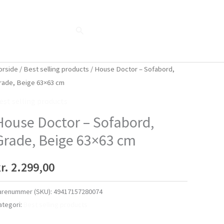
Søg
Blog
Shop
Når naturen taler...
orside
/
Best selling products
/ House Doctor – Sofabord,
rade, Beige 63×63 cm
est selling products
House Doctor – Sofabord,
Grade, Beige 63×63 cm
r.
2.299,00
arenummer (SKU):
49417157280074
ategori:
Best selling products