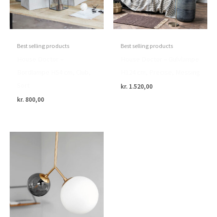
Best selling products
Best selling products
House Doctor –
House Doctor – Gulvlampe
Bordlampe H54 cm, Club,
H124 cm, Precise, Messing
Sort
kr.
1.520,00
kr.
800,00