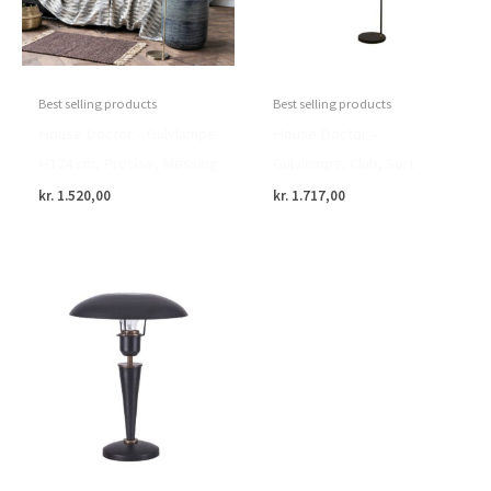
Best selling products
Best selling products
House Doctor – Gulvlampe
House Doctor –
H124 cm, Precise, Messing
Gulvlampe, Club, Sort
kr.
1.520,00
kr.
1.717,00