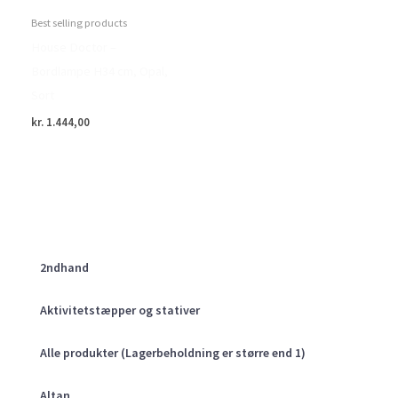
Best selling products
House Doctor –
Bordlampe H34 cm, Opal,
Sort
kr.
1.444,00
2ndhand
Aktivitetstæpper og stativer
Alle produkter (Lagerbeholdning er større end 1)
Altan