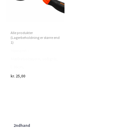
Alle produkter
(Lagerbeholdning er større end
1)
Home>it –
Mælkebøttejern, softgrib,
l: 36cm,
kr.
25,00
2ndhand