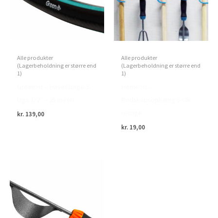
Alle produkter
Alle produkter
(Lagerbeholdning er større end
(Lagerbeholdning er større end
1)
1)
Green>it – Haveslange 5-
Home>it –
lags 1/2″ – 25 meter
Redskabsophæng 5 stk.
orange
kr.
139,00
kr.
19,00