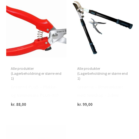
Alle produkter
Alle produkter
(Lagerbeholdning er større end
(Lagerbeholdning er større end
1)
1)
Green>it PLUS – Plukke-
Green>it – Ørnenæbsæt
og trimmesaks PLUS-310
med teleskop – 2 dele
kr.
88,00
kr.
99,00