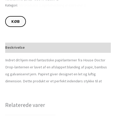
Kategori:
Alle produkter (Lagerbeholdning er større end 1)
KØB
Beskrivelse
Indret dit hjem med fantastiske papirlanterner fra House Doctor
Drop-lanternen er lavet af en afslappet blanding af papir, bambus
og galvaniseret jern. Papiret giver designet en let og luftig
dimension. Dette produkt er et perfekt indendørs stykke til at
Relaterede varer