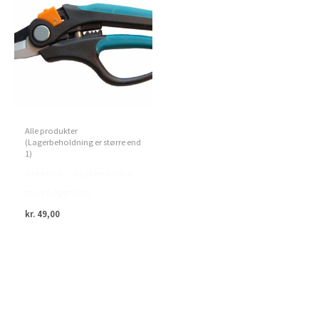
Alle produkter
(Lagerbeholdning er større end
1)
Green>it – Beskæresaks
med fingerloop
kr.
49,00