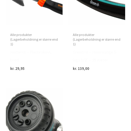
Alle produkter
Alle produkter
(Lagerbeholdning er større end
(Lagerbeholdning er større end
1)
1)
Home>it – Planteskovl,
Green>it – Haveslange 5-
bred
lags 1/2″ – 25 meter
kr.
29,95
kr.
139,00