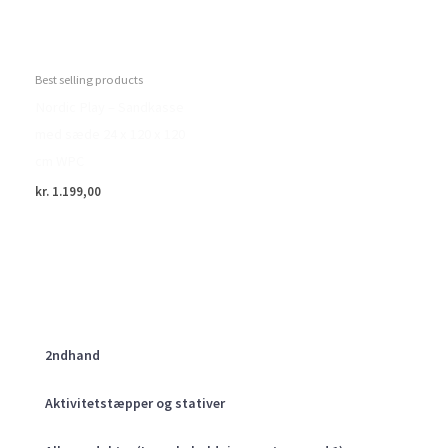
Best selling products
Nordic Play – Sandkasse
med sæde 24 x 120 x 120
cm WPC
kr.
1.199,00
2ndhand
Aktivitetstæpper og stativer