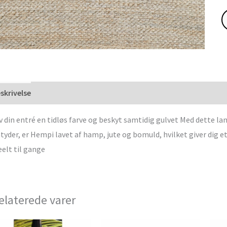
skrivelse
v din entré en tidløs farve og beskyt samtidig gulvet Med dette l
tyder, er Hempi lavet af hamp, jute og bomuld, hvilket giver dig e
eelt til gange
elaterede varer