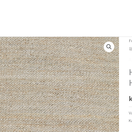
Forside
Om mig
Vlog
F
1
A
k
V
K