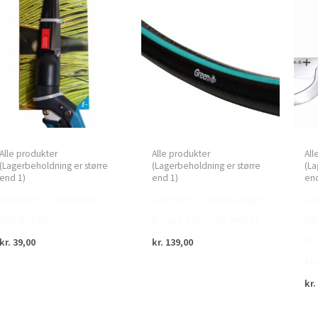
Alle produkter
Alle produkter
All
(Lagerbeholdning er større
(Lagerbeholdning er større
(La
end 1)
end 1)
end
Green>it – Græssaks
Green>it – Haveslange
Gr
180 grader
5-lags 1/2″ – 25 meter
Pl
PL
kr.
39,00
kr.
139,00
sk
kr.