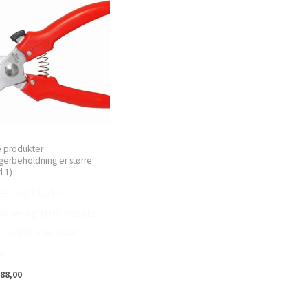
e produkter
gerbeholdning er større
 1)
een>it PLUS –
ukke- og trimmesaks
US-300 med buet
ær
88,00