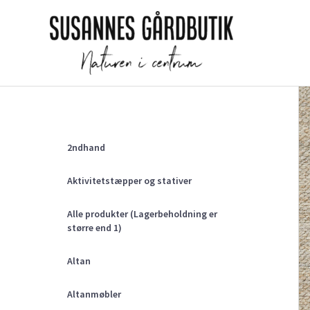
Gå
til
indholdet
2ndhand
Aktivitetstæpper og stativer
Alle produkter (Lagerbeholdning er
større end 1)
Altan
Altanmøbler