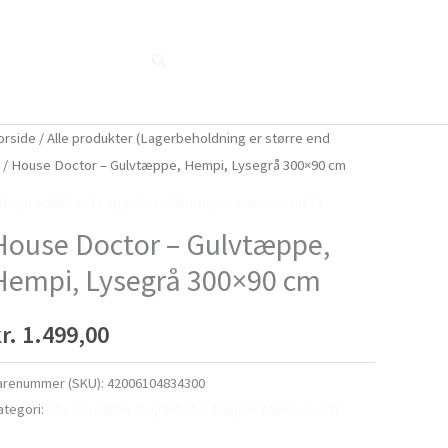
Søg
Blog
Shop
Når naturen taler...
orside
/
Alle produkter (Lagerbeholdning er større end
)
/ House Doctor – Gulvtæppe, Hempi, Lysegrå 300×90 cm
lle produkter (Lagerbeholdning er større end 1)
House Doctor – Gulvtæppe,
Hempi, Lysegrå 300×90 cm
r.
1.499,00
arenummer (SKU):
42006104834300
ategori:
Alle produkter (Lagerbeholdning er større end 1)