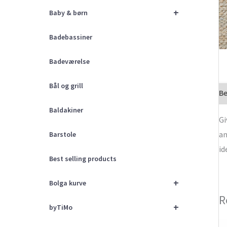
+
Baby & børn
Badebassiner
Badeværelse
Bål og grill
Be
Baldakiner
Gi
an
Barstole
id
Best selling products
+
Bolga kurve
R
+
byTiMo