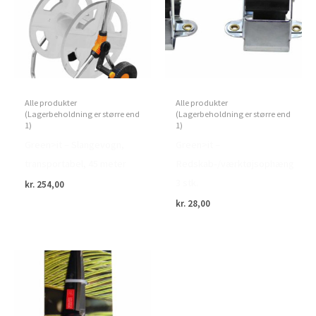
Alle produkter
Alle produkter
(Lagerbeholdning er større end
(Lagerbeholdning er større end
1)
1)
Green>it – Slangevogn,
Green>it –
transportabel, 45 meter
Redskab-/værktøjsophæng
3 stk.
kr.
254,00
kr.
28,00