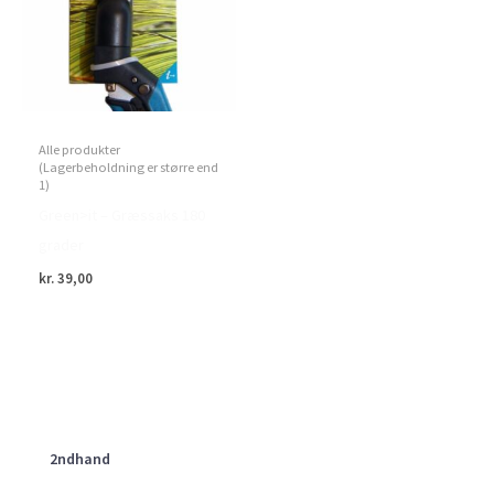
Alle produkter
(Lagerbeholdning er større end
1)
Green>it – Græssaks 180
grader
kr.
39,00
2ndhand