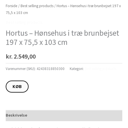
Forside
/
Best selling products
/ Hortus – Hønsehus i træ brunbejset 197 x
75,5 x 103 cm
Best selling products
Hortus – Hønsehus i træ brunbejset
197 x 75,5 x 103 cm
kr.
2.549,00
Varenummer (SKU):
42438318850300
Kategori:
Best selling products
KØB
Beskrivelse