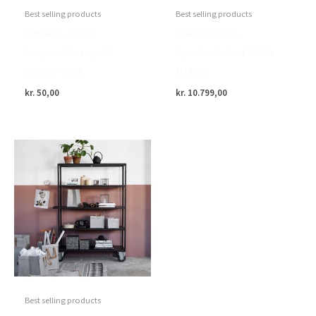
Best selling products
Best selling products
Home>it – Smart
House Doctor –
knagerække i eg – 5
Spisebord, Kant L200 x
knager – sort
H74 cm
kr.
50,00
kr.
10.799,00
Best selling products