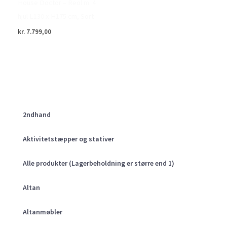
House Doctor – Reol m. 4
hjul L130 x H175 cm, Sort
kr.
7.799,00
2ndhand
Aktivitetstæpper og stativer
Alle produkter (Lagerbeholdning er større end 1)
Altan
Altanmøbler