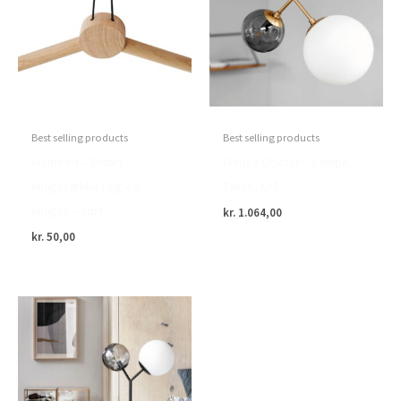
Best selling products
Best selling products
Home>it – Smart
House Doctor – Lampe,
knagerække i eg – 5
Twice, Grå
knager – sort
kr.
1.064,00
kr.
50,00