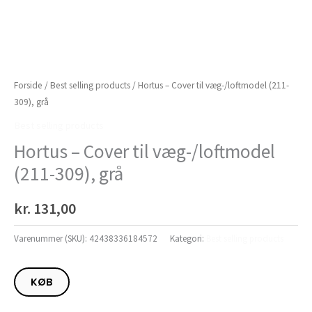
Forside
/
Best selling products
/ Hortus – Cover til væg-/loftmodel (211-
309), grå
Best selling products
Hortus – Cover til væg-/loftmodel
(211-309), grå
kr.
131,00
Varenummer (SKU):
42438336184572
Kategori:
Best selling products
KØB