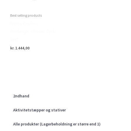
Best selling products
House Doctor –
Bordlampe H34 cm, Opal,
Sort
kr.
1.444,00
2ndhand
Aktivitetstæpper og stativer
Alle produkter (Lagerbeholdning er større end 1)