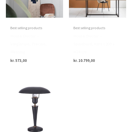
Best selling products
Best selling products
House Doctor –
House Doctor –
Væglampe, Precise,
Spisebord, Kant L200 x
Messing
H74 cm
kr.
573,00
kr.
10.799,00