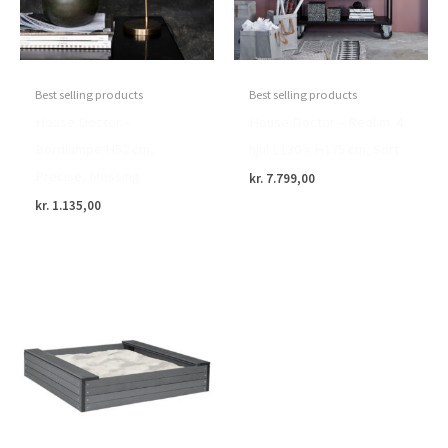
Best selling products
Best selling products
House Doctor –
House Doctor – Reol m. 4
Bordlampe H52 cm,
hjul L130 x H175 cm, Sort
Precise, Messing
kr.
7.799,00
kr.
1.135,00