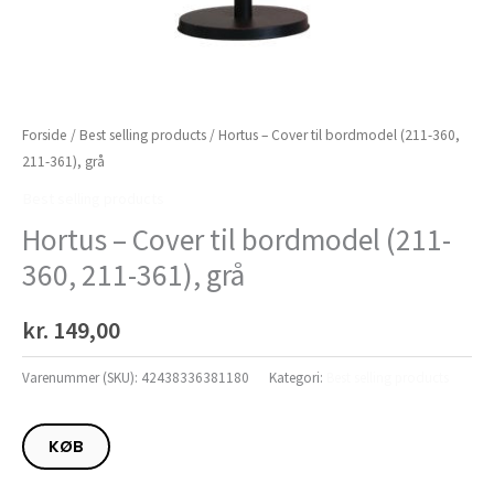
Forside
/
Best selling products
/ Hortus – Cover til bordmodel (211-360,
211-361), grå
Best selling products
Hortus – Cover til bordmodel (211-
360, 211-361), grå
kr.
149,00
Varenummer (SKU):
42438336381180
Kategori:
Best selling products
KØB