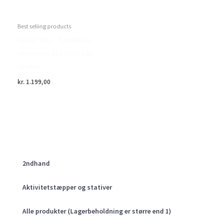
Best selling products
Nordic Play – Sandkasse
med sæde 24 x 120 x 120
cm WPC
kr.
1.199,00
2ndhand
Aktivitetstæpper og stativer
Alle produkter (Lagerbeholdning er større end 1)