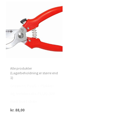
Alle produkter
(Lagerbeholdning er større end
1)
Green>it PLUS – Plukke-
og trimmesaks PLUS-300
med buet skær
kr.
88,00