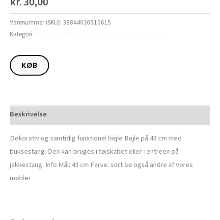
kr.
30,00
Varenummer (SKU):
38844030910615
Kategori:
Alle produkter (Lagerbeholdning er større end 1)
KØB
Beskrivelse
Dekorativ og samtidig funktionel bøjle Bøjle på 43 cm med
buksestang. Den kan bruges i tøjskabet eller i entreen på
jakkestang. Info Mål: 43 cm Farve: sort Se også andre af vores
møbler