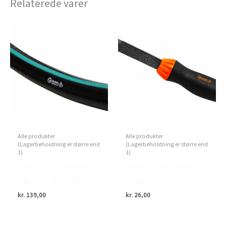
Relaterede varer
Alle produkter
Alle produkter
(Lagerbeholdning er større end
(Lagerbeholdning er større end
1)
1)
Green>it – Haveslange 5-
Home>it – Fliserenser –
lags 1/2″ – 25 meter
Soft greb
kr.
139,00
kr.
26,00