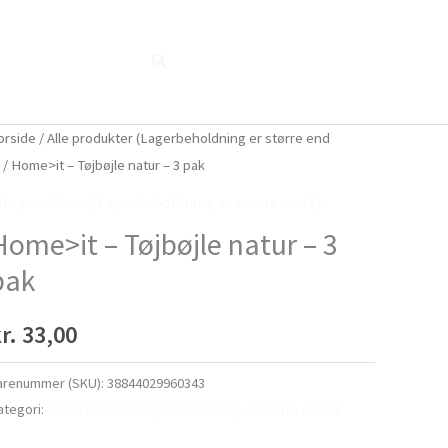
Søg
Blog
Shop
Når naturen taler...
orside
/
Alle produkter (Lagerbeholdning er større end
)
/ Home>it – Tøjbøjle natur – 3 pak
lle produkter (Lagerbeholdning er større end 1)
Home>it – Tøjbøjle natur – 3
pak
r.
33,00
arenummer (SKU):
38844029960343
ategori:
Alle produkter (Lagerbeholdning er større end 1)