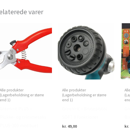
elaterede varer
Alle produkter
Alle produkter
All
(Lagerbeholdning er større
(Lagerbeholdning er større
(La
end 1)
end 1)
end
Green>it PLUS –
Green>it – Brusepistol
Gr
Plukke- og trimmesaks
SOFT 8 funktioner
Br
PLUS-300 med buet
kr.
49,00
kr.