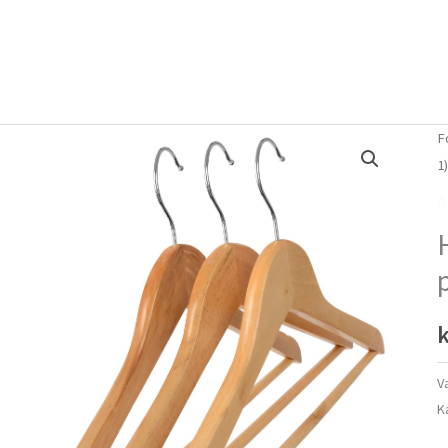
Forside
Om mig
Vlog
F
1
A
k
V
K