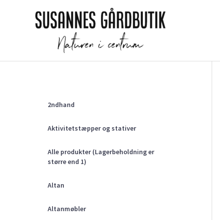
Gå
til
indholdet
2ndhand
Aktivitetstæpper og stativer
Alle produkter (Lagerbeholdning er
større end 1)
Altan
Altanmøbler