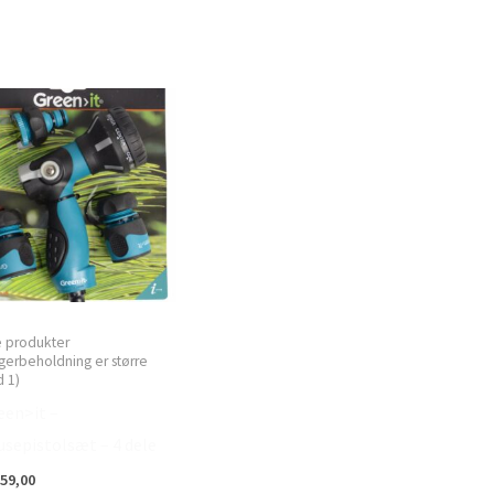
e produkter
gerbeholdning er større
 1)
een>it –
usepistolsæt – 4 dele
59,00