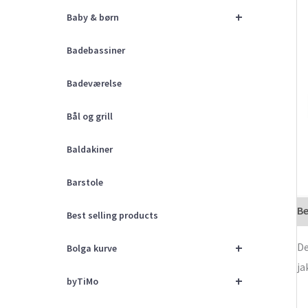
+
Baby & børn
Badebassiner
Badeværelse
Bål og grill
Baldakiner
Barstole
Be
Best selling products
+
De
Bolga kurve
ja
+
byTiMo