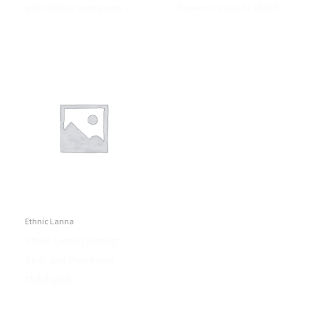
with double pom poms –
flowers cosmetic clutch –
Ethnic Lanna
Ethnic Lanna | Hmong
Birds and Pom Poms
Clutch pink –