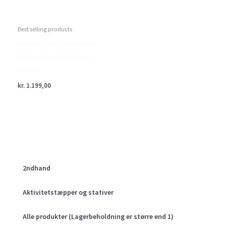
Best selling products
Nordic Play – Sandkasse
med sæde 24 x 120 x 120
cm WPC
kr.
1.199,00
2ndhand
Aktivitetstæpper og stativer
Alle produkter (Lagerbeholdning er større end 1)