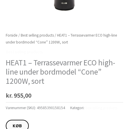
Forside
/
Best selling products
/ HEAT1 – Terrassevarmer ECO high-line
under bordmodel “Cone” 1200W, sort
Best selling products
HEAT1 – Terrassevarmer ECO high-
line under bordmodel “Cone”
1200W, sort
kr.
955,00
Varenummer (SKU):
49585390158154
Kategori:
Best selling products
KØB