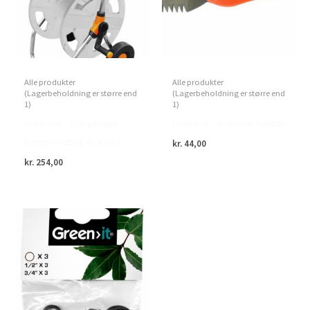
Alle produkter
Alle produkter
(Lagerbeholdning er større end
(Lagerbeholdning er større end
1)
1)
Green>it – Slangevogn,
Green>it – Grensav foldbar
transportabel, 45 meter
kr.
44,00
kr.
254,00