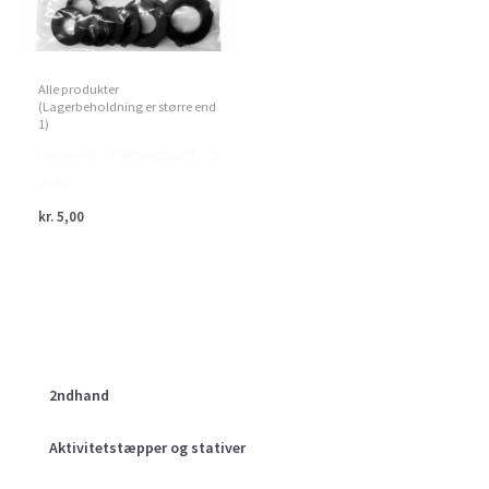
Alle produkter
(Lagerbeholdning er større end
1)
Green>it – Pakningssæt – 9
dele
kr.
5,00
2ndhand
Aktivitetstæpper og stativer