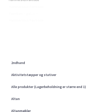
Hammershus Fairtrade
Papirkurv – gul , L –
Hammershus Fairtrade
2ndhand
Aktivitetstæpper og stativer
Alle produkter (Lagerbeholdning er større end 1)
Altan
Altanmøbler