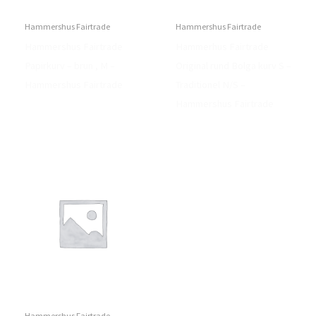
Hammershus Fairtrade
Hammershus Fairtrade
Hammershus Fairtrade
Hammerhus Fairtrade
Papirkurv – brun , M –
Original rund Bolga kurv S –
Hammershus Fairtrade
Traditionel N/S –
Hammershus Fairtrade
Hammershus Fairtrade