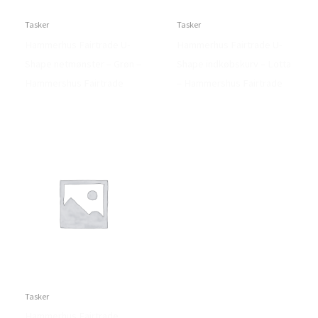
Tasker
Tasker
Hammerhus Fairtrade U-
Hammerhus Fairtrade U-
Shape netmønster – Grøn –
Shape indkøbskurv – Lotta
Hammershus Fairtrade
– Hammershus Fairtrade
Tasker
Hammerhus Fairtrade