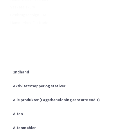
Vasketøjskurv
Genbrugsdesign – M –
Hammerhus Fairtrade
2ndhand
Aktivitetstæpper og stativer
Alle produkter (Lagerbeholdning er større end 1)
Altan
Altanmøbler