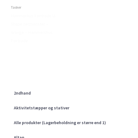
Tasker
Hammerhus Fairtrade U-
Shape netmønster –
orange – Hammershus
Fairtrade
2ndhand
Aktivitetstæpper og stativer
Alle produkter (Lagerbeholdning er større end 1)
Altan