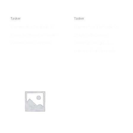
Tasker
Tasker
Hammerhus Fairtrade U-
Hammerhus Fairtrade U-
Shape netmønster – pink –
Shape indkøbskurv
Hammershus Fairtrade
Genbrugsdesign – L –
Hammershus Fairtrade