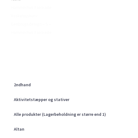
Hammerhus Fairtrade
Vasketøjskurv
Genbrugsdesign – S –
Hammerhus Fairtrade
2ndhand
Aktivitetstæpper og stativer
Alle produkter (Lagerbeholdning er større end 1)
Altan