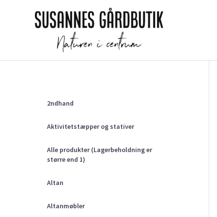
Gå
til
indholdet
2ndhand
Aktivitetstæpper og stativer
Alle produkter (Lagerbeholdning er
større end 1)
Altan
Altanmøbler