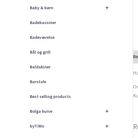
+
Baby & børn
Badebassiner
Badeværelse
Bål og grill
Be
Baldakiner
Ha
Barstole
Or
Ku
Best selling products
+
Bolga kurve
R
+
byTiMo