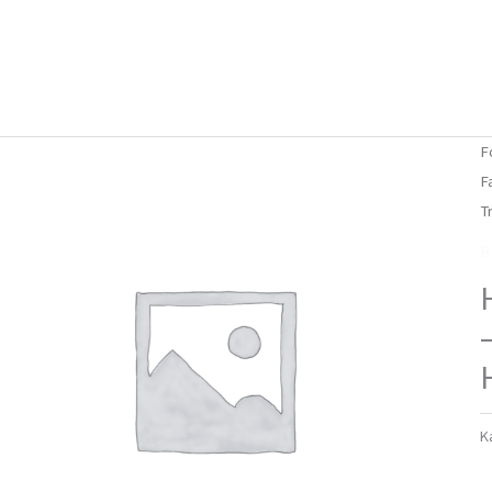
Forside
Om mig
Vlog
F
F
T
B
K