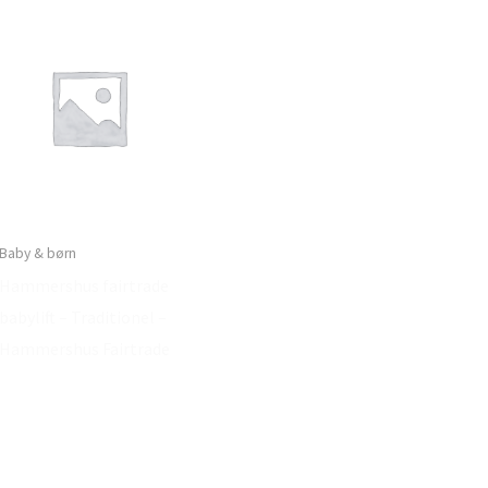
Baby & børn
Hammershus fairtrade
babylift – Traditionel –
Hammershus Fairtrade