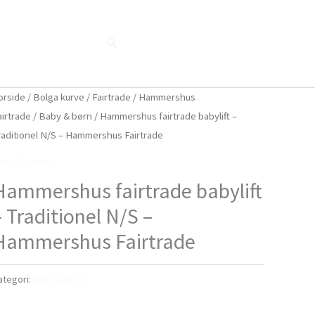
Søg
Blog
Shop
Når naturen taler...
orside
/
Bolga kurve
/
Fairtrade
/
Hammershus
airtrade
/
Baby & børn
/ Hammershus fairtrade babylift –
raditionel N/S – Hammershus Fairtrade
aby & børn
Hammershus fairtrade babylift
– Traditionel N/S –
Hammershus Fairtrade
ategori:
Baby & børn