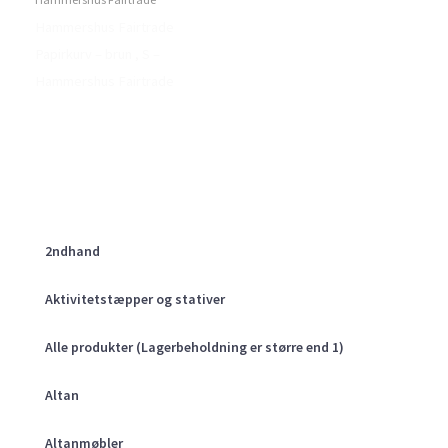
Hammershus Fairtrade
Papirkurv – brun , S –
Hammershus Fairtrade
2ndhand
Aktivitetstæpper og stativer
Alle produkter (Lagerbeholdning er større end 1)
Altan
Altanmøbler