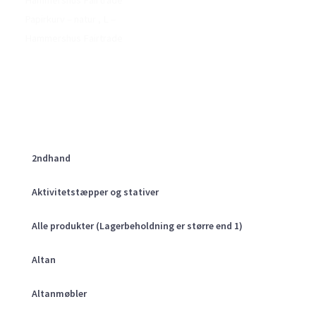
Hammershus Fairtrade
Papirkurv – natur , L –
Hammershus Fairtrade
2ndhand
Aktivitetstæpper og stativer
Alle produkter (Lagerbeholdning er større end 1)
Altan
Altanmøbler