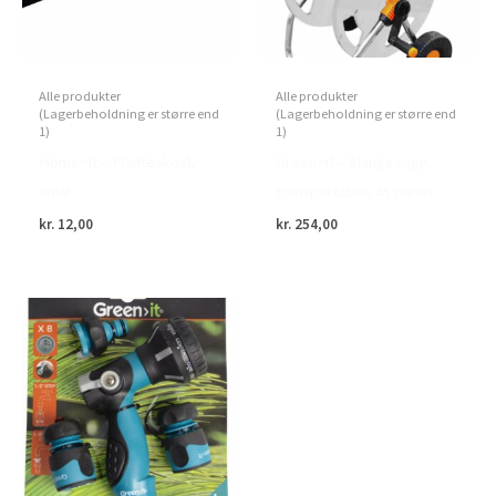
Alle produkter
Alle produkter
(Lagerbeholdning er større end
(Lagerbeholdning er større end
1)
1)
Home>it – Planteskovl,
Green>it – Slangevogn,
smal
transportabel, 45 meter
kr.
12,00
kr.
254,00