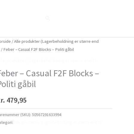
Søg
Blog
Shop
Når naturen taler...
orside
/
Alle produkter (Lagerbeholdning er større end
)
/ Feber – Casual F2F Blocks – Politi gåbil
lle produkter (Lagerbeholdning er større end 1)
Feber – Casual F2F Blocks –
oliti gåbil
r.
479,95
arenummer (SKU):
50567291633994
ategori:
Alle produkter (Lagerbeholdning er større end 1)