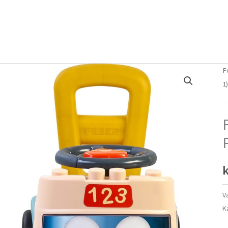
Forside
Om mig
Vlog
F
1
A
P
k
V
K