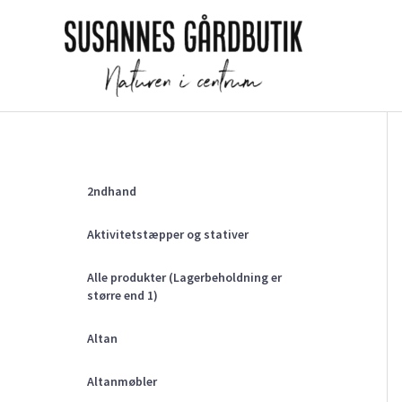
Gå
til
indholdet
2ndhand
Aktivitetstæpper og stativer
Alle produkter (Lagerbeholdning er
større end 1)
Altan
Altanmøbler