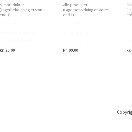
Alle produkter
Alle produkter
All
(Lagerbeholdning er større
(Lagerbeholdning er større
(La
end 1)
end 1)
end
Home>it –
Green>it –
Ho
Mælkebøttejern,
Ørnenæbsæt med
Re
softgrib, l: 36cm,
teleskop – 2 dele
or
kr.
25,00
kr.
99,00
kr.
Copyrig