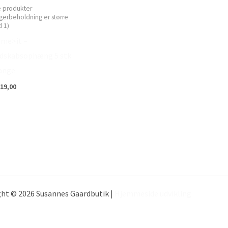
e produkter
gerbeholdning er større
 1)
me>it –
dskabsophæng 5 stk.
ange
19,00
ht © 2026 Susannes Gaardbutik |
Hjemmeside udvikling