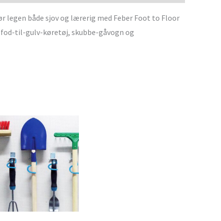
 Gør legen både sjov og lærerig med Feber Foot to Floor
 fod-til-gulv-køretøj, skubbe-gåvogn og