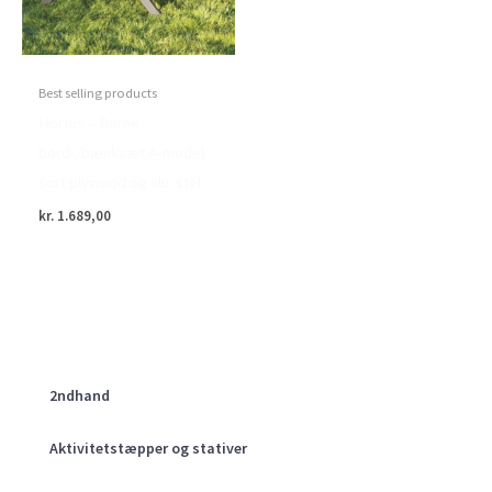
Best selling products
Hortus – Børne
bord-/bænksæt A-model
sort plywood og alu. stel
kr.
1.689,00
2ndhand
Aktivitetstæpper og stativer