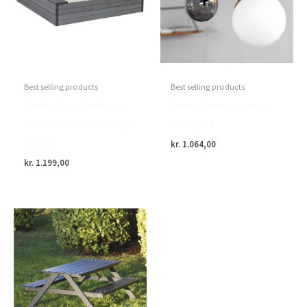
Best selling products
Best selling products
Nordic Play – Sandkasse
House Doctor – Lampe,
med sæde 24 x 120 x 120
Twice, Grå
cm WPC
kr.
1.064,00
kr.
1.199,00