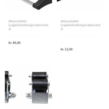
Alle produkter
Alle produkter
(Lagerbeholdning er større end
(Lagerbeholdning er større end
1)
1)
Green>it – Vippevander
Home>it – Planteskovl,
smal
kr.
80,00
kr.
12,00