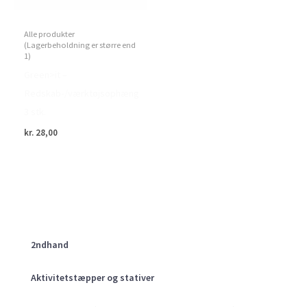
Alle produkter
(Lagerbeholdning er større end
1)
Green>it –
Redskab-/værktøjsophæng
3 stk.
kr.
28,00
2ndhand
Aktivitetstæpper og stativer