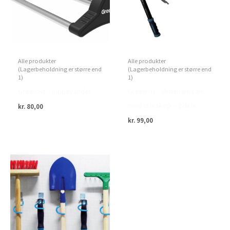
Alle produkter
Alle produkter
(Lagerbeholdning er større end
(Lagerbeholdning er større end
1)
1)
Green>it – Vippevander
Green>it – Ørnenæbsæt
med teleskop – 2 dele
kr.
80,00
kr.
99,00