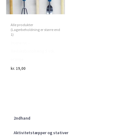
Alle produkter
(Lagerbeholdning er større end
1)
Home>it –
Redskabsophæng 5 stk.
orange
kr.
19,00
2ndhand
Aktivitetstæpper og stativer