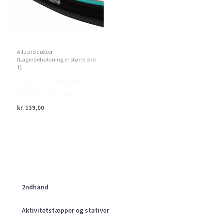
Alle produkter
(Lagerbeholdning er større end
1)
Green>it – Haveslange 5-
lags 1/2″ – 25 meter
kr.
139,00
2ndhand
Aktivitetstæpper og stativer