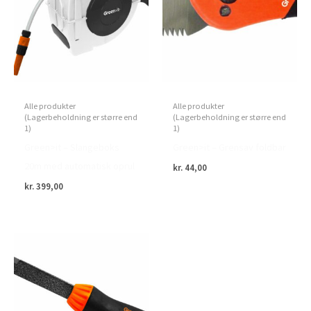
Alle produkter
Alle produkter
(Lagerbeholdning er større end
(Lagerbeholdning er større end
1)
1)
Green>it – Slangeboks
Green>it – Grensav foldbar
20m med automatisk oprul
kr.
44,00
kr.
399,00