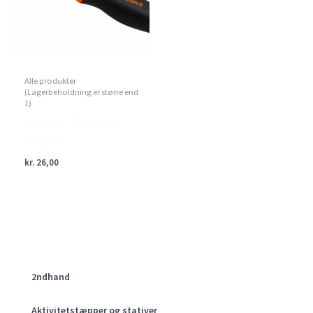
Alle produkter
(Lagerbeholdning er større end
1)
Home>it – Fliserenser –
Soft greb
kr.
26,00
2ndhand
Aktivitetstæpper og stativer