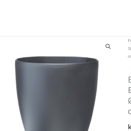
Forside
Om mig
Vlog
F
1
c
A
k