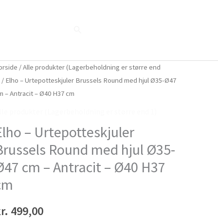
Søg
Blog
Shop
Når naturen taler...
orside
/
Alle produkter (Lagerbeholdning er større end
)
/ Elho – Urtepotteskjuler Brussels Round med hjul Ø35-Ø47
m – Antracit – Ø40 H37 cm
lle produkter (Lagerbeholdning er større end 1)
Elho – Urtepotteskjuler
Brussels Round med hjul Ø35-
Ø47 cm – Antracit – Ø40 H37
cm
r.
499,00