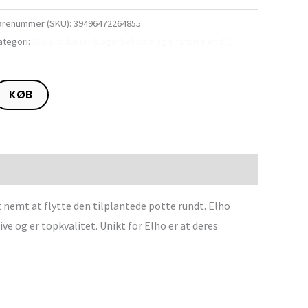
arenummer (SKU):
39496472264855
ategori:
Alle produkter (Lagerbeholdning er større end 1)
KØB
t nemt at flytte den tilplantede potte rundt. Elho
ve og er topkvalitet. Unikt for Elho er at deres