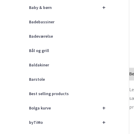
+
Baby & børn
Badebassiner
Badeværelse
Bål og grill
Baldakiner
Be
Barstole
Le
Best selling products
sæ
pr
+
Bolga kurve
+
byTiMo