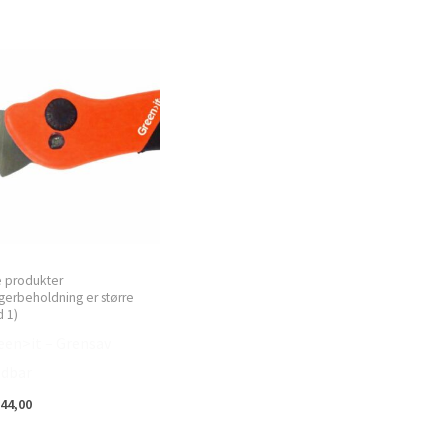
e produkter
gerbeholdning er større
 1)
een>it – Grensav
ldbar
44,00