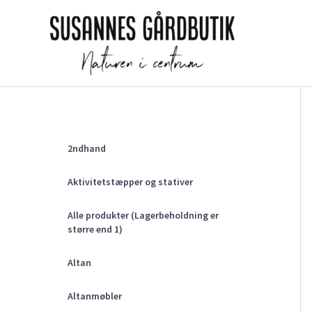
Gå
til
indholdet
2ndhand
Aktivitetstæpper og stativer
Alle produkter (Lagerbeholdning er
større end 1)
Altan
Altanmøbler