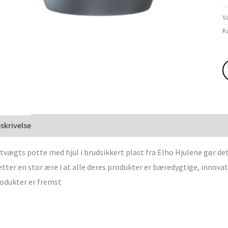
V
K
skrivelse
tvægts potte med hjul i brudsikkert plast fra Elho Hjulene gør de
tter en stor ære i at alle deres produkter er bæredygtige, innovati
odukter er fremst