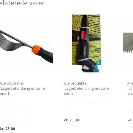
elaterede varer
Alle produkter
Alle produkter
All
(Lagerbeholdning er større
(Lagerbeholdning er større
(La
end 1)
end 1)
end
Home>it –
Green>it – Græssaks
Gr
Mælkebøttejern,
180 grader
fo
softgrib, l: 36cm,
kr.
39,00
kr.
kr.
25,00