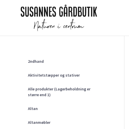
Gå
til
indholdet
2ndhand
Aktivitetstæpper og stativer
Alle produkter (Lagerbeholdning er
større end 1)
Altan
Altanmøbler