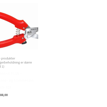
e produkter
gerbeholdning er større
 1)
een>it PLUS –
ukke- og trimmesaks
US-310
88,00