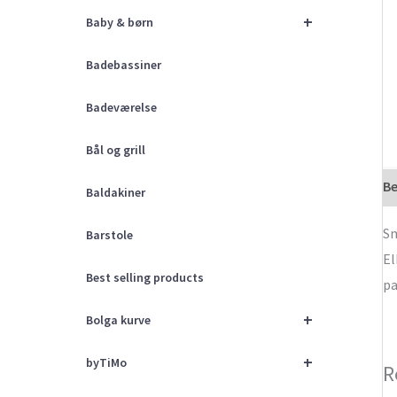
+
Baby & børn
Badebassiner
Badeværelse
Bål og grill
Be
Baldakiner
Sm
Barstole
El
Best selling products
pa
+
Bolga kurve
+
byTiMo
R