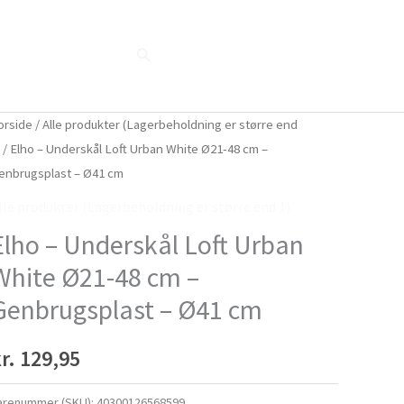
Søg
Blog
Shop
Når naturen taler...
orside
/
Alle produkter (Lagerbeholdning er større end
)
/ Elho – Underskål Loft Urban White Ø21-48 cm –
enbrugsplast – Ø41 cm
lle produkter (Lagerbeholdning er større end 1)
Elho – Underskål Loft Urban
White Ø21-48 cm –
Genbrugsplast – Ø41 cm
r.
129,95
arenummer (SKU):
40300126568599