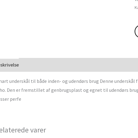
K
skrivelse
art underskål til både inden- og udendørs brug Denne underskål fr
ho. Den er fremstillet af genbrugsplast og egnet til udendørs brug.
sser perfe
elaterede varer