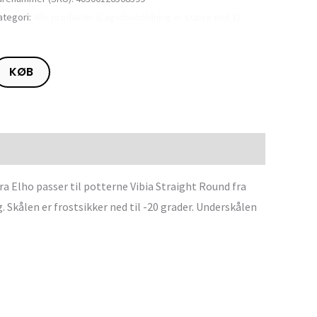
ategori:
Alle produkter (Lagerbeholdning er større end 1)
KØB
a Elho passer til potterne Vibia Straight Round fra
 Skålen er frostsikker ned til -20 grader. Underskålen