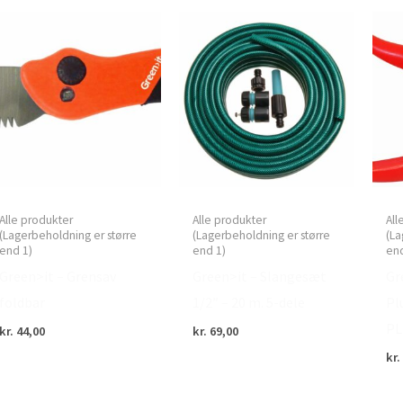
Alle produkter
Alle produkter
All
(Lagerbeholdning er større
(Lagerbeholdning er større
(La
end 1)
end 1)
end
Green>it – Grensav
Green>it – Slangesæt
Gr
foldbar
1/2″ – 20 m. 5-dele
Pl
PL
kr.
44,00
kr.
69,00
kr.