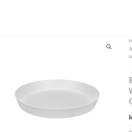
Forside
Om mig
Vlog
F
1
G
A
k
V