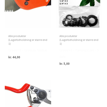
Alle produkter
Alle produkter
(Lagerbeholdning er større end
(Lagerbeholdning er større end
1)
1)
Green>it – Grensav foldbar
Green>it – Pakningssæt – 9
dele
kr.
44,00
kr.
5,00