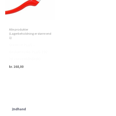
Alle produkter
(Lagerbeholdning er større end
1)
Green>it PLUS –
Beskæresaks PLUS-190
(til venstrehåndede)
kr.
168,00
2ndhand