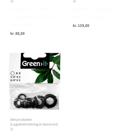
1)
1)
Green>it PLUS – Plukke-
Green>it – Haveslange 5-
og trimmesaks PLUS-300
lags 1/2″ – 25 meter
med buet skær
kr.
139,00
kr.
88,00
Alle produkter
(Lagerbeholdning er større end
1)