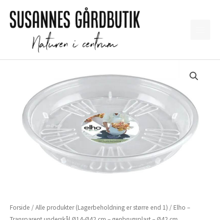
Gå
til
indholdet
Forside
/
Alle produkter (Lagerbeholdning er større end 1)
/ Elho –
Transparent underskål Ø14-Ø42 cm – genbrugsplast – Ø42 cm