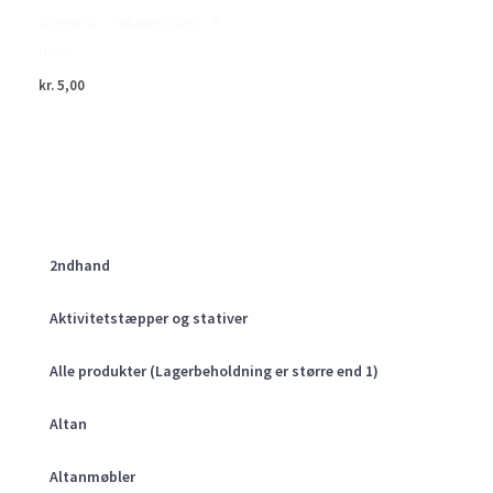
Green>it – Pakningssæt – 9
dele
kr.
5,00
2ndhand
Aktivitetstæpper og stativer
Alle produkter (Lagerbeholdning er større end 1)
Altan
Altanmøbler