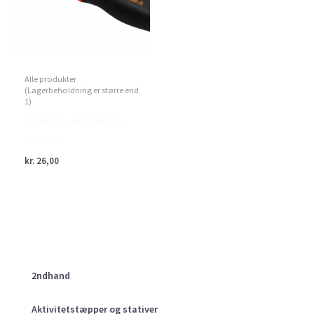
Alle produkter
(Lagerbeholdning er større end
1)
Home>it – Fliserenser –
Soft greb
kr.
26,00
2ndhand
Aktivitetstæpper og stativer