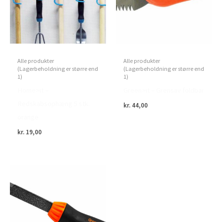
Alle produkter
Alle produkter
(Lagerbeholdning er større end
(Lagerbeholdning er større end
1)
1)
Home>it –
Green>it – Grensav foldbar
Redskabsophæng 5 stk.
kr.
44,00
orange
kr.
19,00