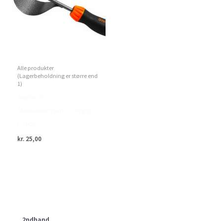
Alle produkter
(Lagerbeholdning er større end
1)
Home>it –
Mælkebøttejern, softgrib,
l: 36cm,
kr.
25,00
2ndhand