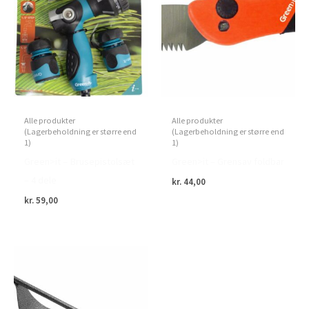
Alle produkter
Alle produkter
(Lagerbeholdning er større end
(Lagerbeholdning er større end
1)
1)
Green>it – Brusepistolsæt
Green>it – Grensav foldbar
– 4 dele
kr.
44,00
kr.
59,00