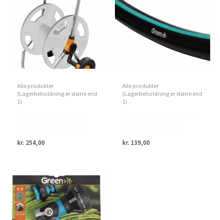
Alle produkter
Alle produkter
(Lagerbeholdning er større end
(Lagerbeholdning er større end
1)
1)
Green>it – Slangevogn,
Green>it – Haveslange 5-
transportabel, 45 meter
lags 1/2″ – 25 meter
kr.
254,00
kr.
139,00