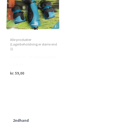
Alle produkter
(Lagerbeholdning er større end
1)
Green>it – Brusepistolsæt
– 4 dele
kr.
59,00
2ndhand