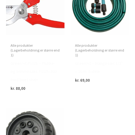
Alle produkter
Alle produkter
(Lagerbeholdning er større end
(Lagerbeholdning er større end
1)
1)
Green>it PLUS – Plukke-
Green>it – Slangesæt 1/2″
og trimmesaks PLUS-300
– 20 m. 5-dele
med buet skær
kr.
69,00
kr.
88,00