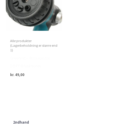
Alle produkter
(Lagerbeholdning er større end
1)
Green>it – Brusepistol
SOFT 8 funktioner
kr.
49,00
2ndhand