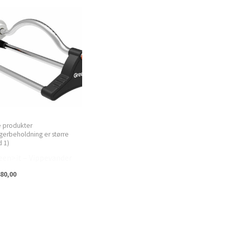
e produkter
gerbeholdning er større
 1)
een>it – Vippevander
80,00