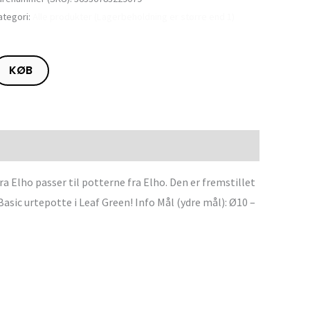
ategori:
Alle produkter (Lagerbeholdning er større end 1)
KØB
a Elho passer til potterne fra Elho. Den er fremstillet
asic urtepotte i Leaf Green! Info Mål (ydre mål): Ø10 –