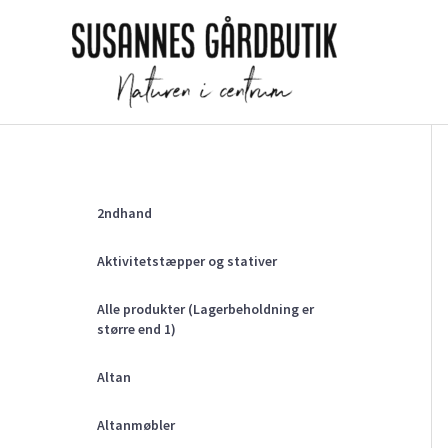
Gå
til
indholdet
2ndhand
Aktivitetstæpper og stativer
Alle produkter (Lagerbeholdning er
større end 1)
Altan
Altanmøbler