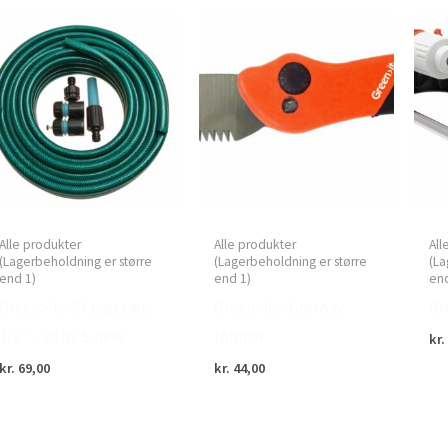
Alle produkter
Alle produkter
All
(Lagerbeholdning er større
(Lagerbeholdning er større
(La
end 1)
end 1)
end
Green>it – Slangesæt
Green>it – Grensav
Gr
1/2″ – 20 m. 5-dele
foldbar
kr.
kr.
69,00
kr.
44,00