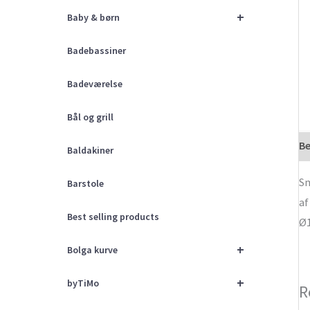
+
Baby & børn
Badebassiner
Badeværelse
Bål og grill
Be
Baldakiner
Sm
Barstole
af
Best selling products
Ø1
+
Bolga kurve
+
byTiMo
R