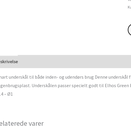
K
skrivelse
art underskål til både inden- og udendørs brug Denne underskål fr
 genbrugsplast. Underskålen passer specielt godt til Elhos Green B
4 – Ø1
elaterede varer