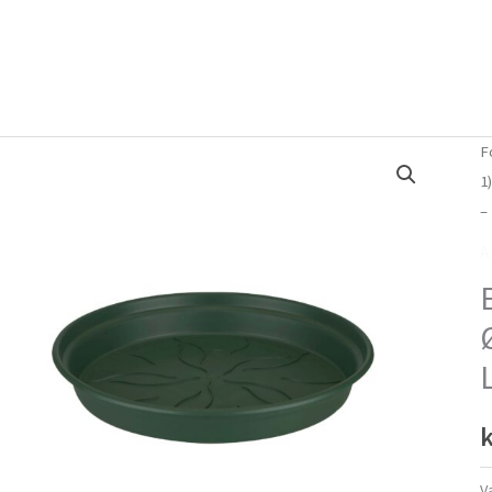
Forside
Om mig
Vlog
F
1
–
A
k
V