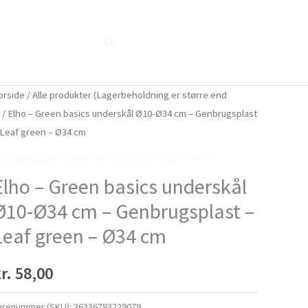
Søg
Blog
Shop
Når naturen taler...
orside
/
Alle produkter (Lagerbeholdning er større end
)
/ Elho – Green basics underskål Ø10-Ø34 cm – Genbrugsplast
 Leaf green – Ø34 cm
lle produkter (Lagerbeholdning er større end 1)
Elho – Green basics underskål
Ø10-Ø34 cm – Genbrugsplast –
Leaf green – Ø34 cm
r.
58,00
arenummer (SKU):
36336783229079