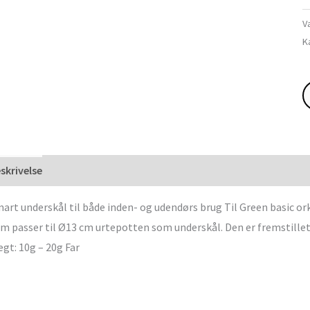
V
K
skrivelse
art underskål til både inden- og udendørs brug Til Green basic o
m passer til Ø13 cm urtepotten som underskål. Den er fremstillet 
gt: 10g – 20g Far