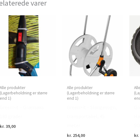
elaterede varer
Alle produkter
Alle produkter
All
(Lagerbeholdning er større
(Lagerbeholdning er større
(La
end 1)
end 1)
end
Green>it – Græssaks
Green>it – Slangevogn,
Gr
180 grader
transportabel, 45
Ha
meter
SO
kr.
39,00
kr.
254,00
kr.