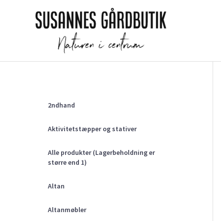
Gå
til
indholdet
2ndhand
Aktivitetstæpper og stativer
Alle produkter (Lagerbeholdning er
større end 1)
Altan
Altanmøbler