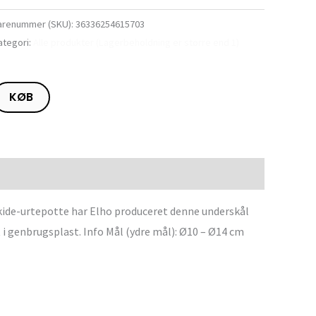
arenummer (SKU):
36336254615703
ategori:
Alle produkter (Lagerbeholdning er større end 1)
KØB
rkide-urtepotte har Elho produceret denne underskål
i genbrugsplast. Info Mål (ydre mål): Ø10 – Ø14 cm