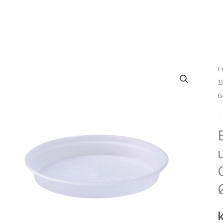
Forside
Om mig
Vlog
F
1
G
A
k