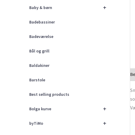
+
Baby & børn
Badebassiner
Badeværelse
Bål og grill
Baldakiner
Be
Barstole
Sm
Best selling products
so
Væ
+
Bolga kurve
+
byTiMo