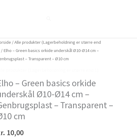
Søg
Blog
Shop
Når naturen taler...
orside
/
Alle produkter (Lagerbeholdning er større end
)
/ Elho – Green basics orkide underskål Ø10-Ø14 cm –
enbrugsplast – Transparent – Ø10 cm
lle produkter (Lagerbeholdning er større end 1)
Elho – Green basics orkide
underskål Ø10-Ø14 cm –
Genbrugsplast – Transparent –
Ø10 cm
r.
10,00