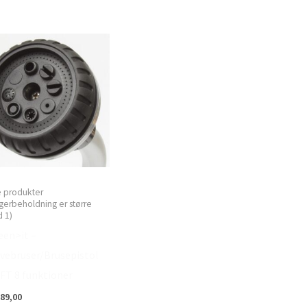
e produkter
gerbeholdning er større
 1)
een>it –
vebruser/Brusepistol
FT 8 funktioner
89,00