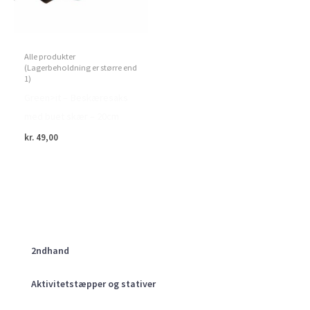
Alle produkter
(Lagerbeholdning er større end
1)
Green>it – Beskæresaks
med buet skær – 20cm
kr.
49,00
2ndhand
Aktivitetstæpper og stativer