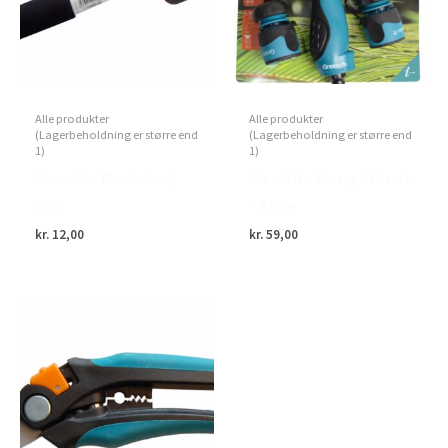
Alle produkter
Alle produkter
(Lagerbeholdning er større end
(Lagerbeholdning er større end
1)
1)
Home>it – Planteskovl,
Green>it – Brusepistolsæt
smal
– 4 dele
kr.
12,00
kr.
59,00