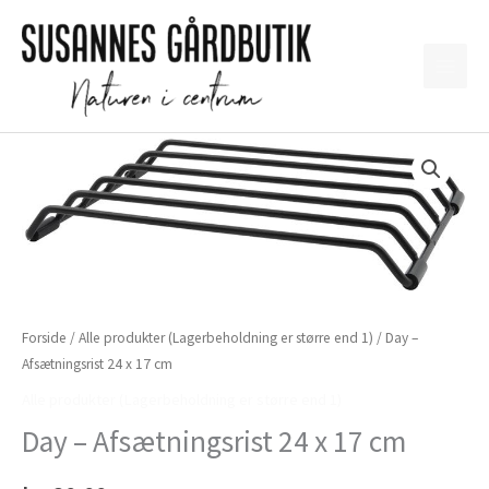
Gå
til
indholdet
Forside
/
Alle produkter (Lagerbeholdning er større end 1)
/ Day –
Afsætningsrist 24 x 17 cm
Alle produkter (Lagerbeholdning er større end 1)
Day – Afsætningsrist 24 x 17 cm