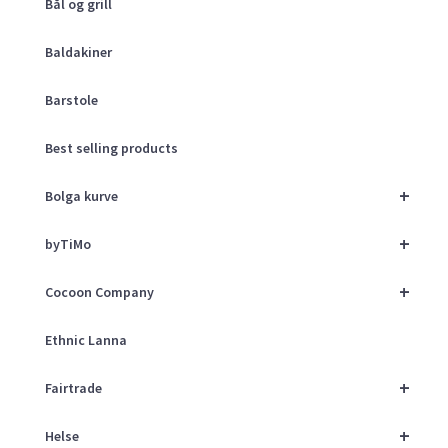
Bål og grill
Baldakiner
Barstole
Best selling products
+
Bolga kurve
+
byTiMo
+
Cocoon Company
Ethnic Lanna
+
Fairtrade
+
Helse