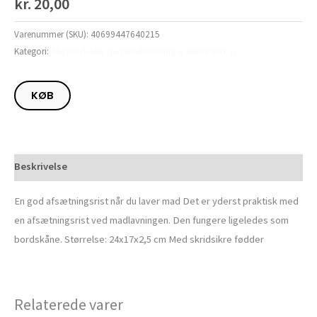
kr.
20,00
Varenummer (SKU):
40699447640215
Kategori:
Alle produkter (Lagerbeholdning er større end 1)
KØB
Beskrivelse
En god afsætningsrist når du laver mad Det er yderst praktisk med
en afsætningsrist ved madlavningen. Den fungere ligeledes som
bordskåne. Størrelse: 24x17x2,5 cm Med skridsikre fødder
Relaterede varer