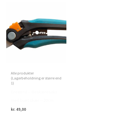
Alle produkter
(Lagerbeholdning er større end
1)
Green>it – Beskæresaks
med buet skær – 20cm
kr.
49,00